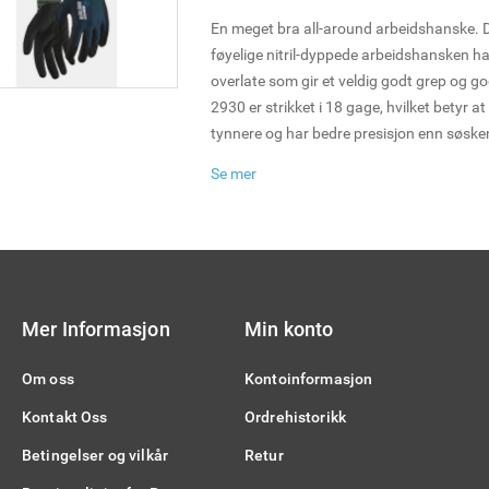
En meget bra all-around arbeidshanske.
føyelige nitril-dyppede arbeidshansken 
overlate som gir et veldig godt grep og g
2930 er strikket i 18 gage, hvilket betyr at 
tynnere og har bedre presisjon enn søsk
Hansken brukes med fordel til montering
Se mer
oppgaver der det kreves finmotorikk. Selg
Mer Informasjon
Min konto
Om oss
Kontoinformasjon
Kontakt Oss
Ordrehistorikk
Betingelser og vilkår
Retur