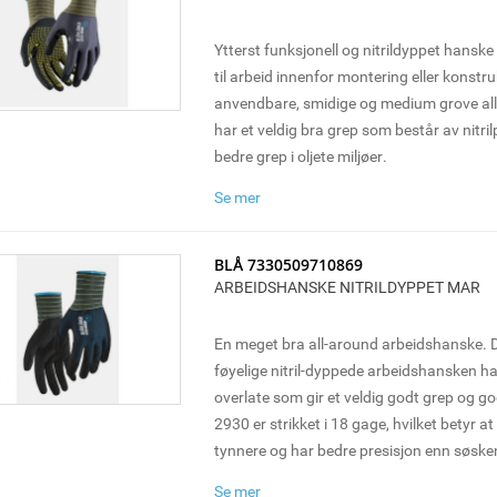
Ytterst funksjonell og nitrildyppet hansk
til arbeid innenfor montering eller konstr
anvendbare, smidige og medium grove a
har et veldig bra grep som består av nitril
bedre grep i oljete miljøer.
Se mer
BLÅ 7330509710869
ARBEIDSHANSKE NITRILDYPPET MAR
En meget bra all-around arbeidshanske.
føyelige nitril-dyppede arbeidshansken 
overlate som gir et veldig godt grep og g
2930 er strikket i 18 gage, hvilket betyr at 
tynnere og har bedre presisjon enn søsk
Hansken brukes med fordel til montering
Se mer