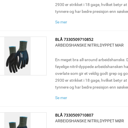
2930 er strikket i 18 gage, hvilket betyr at 
tynnere og har bedre presisjon enn søsk
Hansken brukes med fordel til montering
Se mer
oppgaver der det kreves finmotorikk. Selg
BLÅ 7330509710852
ARBEIDSHANSKE NITRILDYPPET MAR
En meget bra all-around arbeidshanske.
føyelige nitril-dyppede arbeidshansken 
overlate som gir et veldig godt grep og g
2930 er strikket i 18 gage, hvilket betyr at 
tynnere og har bedre presisjon enn søsk
Hansken brukes med fordel til montering
Se mer
oppgaver der det kreves finmotorikk. Selg
BLÅ 7330509710807
ARBEIDSHANSKE NITRILDYPPET MØR