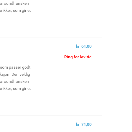
llaroundhansken
prikker, som gir et
kr 61,00
Ring for lev.tid
e som passer godt
uksjon. Den veldig
llaroundhansken
prikker, som gir et
kr 71,00