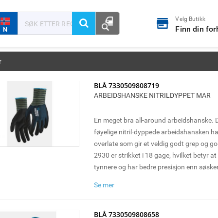
Velg Butikk
Finn din fo
N
r
BLÅ 7330509808719
ARBEIDSHANSKE NITRILDYPPET MAR
En meget bra all-around arbeidshanske.
føyelige nitril-dyppede arbeidshansken 
overlate som gir et veldig godt grep og g
2930 er strikket i 18 gage, hvilket betyr at 
tynnere og har bedre presisjon enn søsk
Hansken brukes med fordel til montering
Se mer
oppgaver der det kreves finmotorikk. Selg
BLÅ 7330509808658