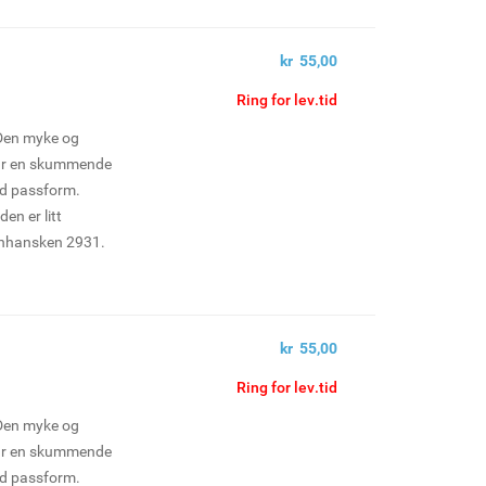
es i 12-pk.
kr 55,00
Ring for lev.tid
 Den myke og
har en skummende
od passform.
den er litt
enhansken 2931.
sarbeid og andre
es i 12-pk.
kr 55,00
Ring for lev.tid
 Den myke og
har en skummende
od passform.