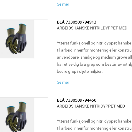
Se mer
BLÅ 7330509794913
ARBEIDSHANSKE NITRILDYPPET MED
Ytterst funksjonell og nitrildyppet hansk
til arbeid innenfor montering eller konstr
anvendbare, smidige og medium grove a
har et veldig bra grep som består av nitril
bedre grep i oljete miljøer.
Se mer
BLÅ 7330509794456
ARBEIDSHANSKE NITRIDYPPET MED
Ytterst funksjonell og nitrildyppet hansk
til arbeid innenfor montering eller konstr