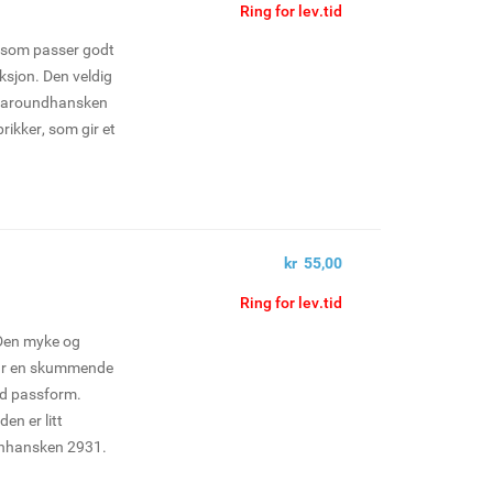
Ring for lev.tid
e som passer godt
uksjon. Den veldig
llaroundhansken
prikker, som gir et
kr 55,00
Ring for lev.tid
 Den myke og
har en skummende
od passform.
den er litt
enhansken 2931.
sarbeid og andre