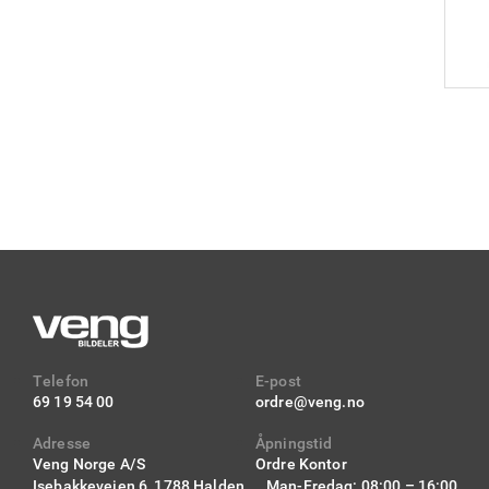
Telefon
E-post
69 19 54 00
ordre@veng.no
Adresse
Åpningstid
Veng Norge A/S
Ordre Kontor
Isebakkeveien 6,
1788 Halden
Man-Fredag: 08:00 – 16:00