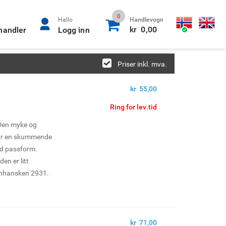
0
0
Hallo
Handlevogn
kr 0,00
rhandler
Logg inn
Priser inkl. mva.
kr 55,00
Ring for lev.tid
 Den myke og
har en skummende
od passform.
den er litt
enhansken 2931.
sarbeid og andre
es i 12-pk.
kr 71,00