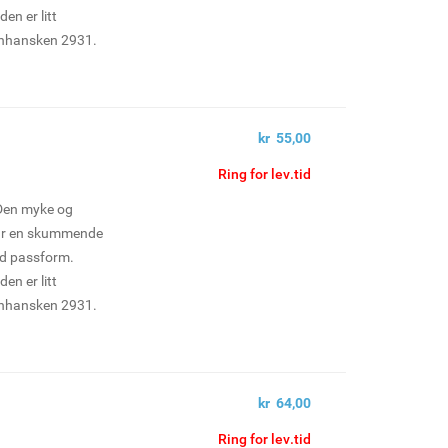
den er litt
enhansken 2931.
sarbeid og andre
es i 12-pk.
kr 55,00
Ring for lev.tid
 Den myke og
har en skummende
od passform.
den er litt
enhansken 2931.
sarbeid og andre
es i 12-pk.
kr 64,00
Ring for lev.tid