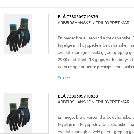
oppgaver der det kreves finmotorikk. Selg
BLÅ 7330509710876
ARBEIDSHANSKE NITRILDYPPET MAR
En meget bra all-around arbeidshanske.
føyelige nitril-dyppede arbeidshansken 
overlate som gir et veldig godt grep og g
2930 er strikket i 18 gage, hvilket betyr at 
tynnere og har bedre presisjon enn søsk
Hansken brukes med fordel til montering
Se mer
oppgaver der det kreves finmotorikk. Selg
BLÅ 7330509710838
ARBEIDSHANSKE NITRILDYPPET MAR
En meget bra all-around arbeidshanske.
føyelige nitril-dyppede arbeidshansken 
overlate som gir et veldig godt grep og g