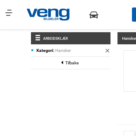
Hanske
ARBEIDSKLÆR
Fjern
Kategori
Hansker
denne
varen
Tilbake