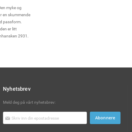
 Den myke og
har en skummende
od passform.
den er litt
enhansken 2931.
sarbeid og andre
es i 12-pk.
Nyhetsbrev
Meld deg på vårt nyhetsbrev:
Abonnere