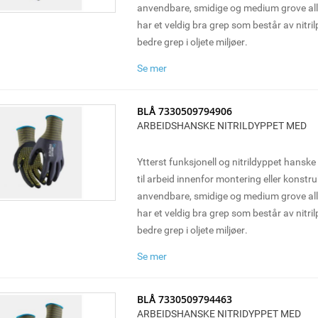
anvendbare, smidige og medium grove a
har et veldig bra grep som består av nitril
bedre grep i oljete miljøer.
Se mer
BLÅ 7330509794906
ARBEIDSHANSKE NITRILDYPPET MED
Ytterst funksjonell og nitrildyppet hansk
til arbeid innenfor montering eller konstr
anvendbare, smidige og medium grove a
har et veldig bra grep som består av nitril
bedre grep i oljete miljøer.
Se mer
BLÅ 7330509794463
ARBEIDSHANSKE NITRIDYPPET MED