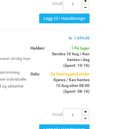
Antall
Legg til i Handlevogn
kr 1 699,00
Halden:
1 På lager
Sendes 10 Aug / Kan
verer utrolig mye
hentes i dag
(åpent: 10-16)
esstrimming
Oslo:
Se leveringstid under
rer individuelle
Kjøres / Kan hentes
10 Aug etter 08:00
id og sikkerhet
(åpent: 08-16)
øm som gjenstår
Antall