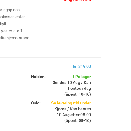
ringsplass,
splasser, enten
kyll
lyester-stoff
 slitasjemotstand
ff som bidrar til
polypropylen,
r
kr 319,00
M
re løkker, 1
Halden:
1 På lager
 3 frontlommer
Sendes 10 Aug / Kan
 hve rside, 4
hentes i dag
(åpent: 10-16)
varingsplass,
Oslo:
Se leveringstid under
ustfritt stål med
Kjøres / Kan hentes
10 Aug etter 08:00
sport av dine
(åpent: 08-16)