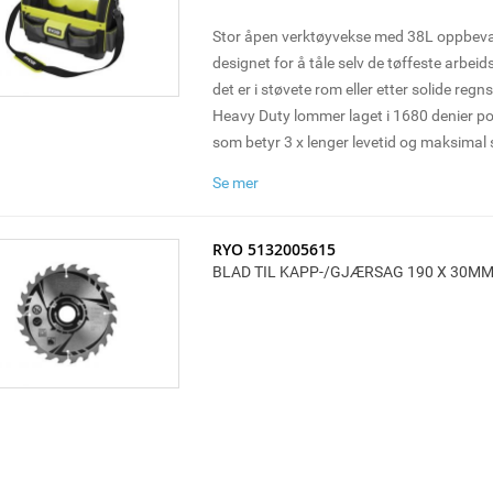
Stor åpen verktøyvekse med 38L oppbeva
designet for å tåle selv de tøffeste arbeid
det er i støvete rom eller etter solide regns
Heavy Duty lommer laget i 1680 denier po
som betyr 3 x lenger levetid og maksimal
Kroppsmateriale i 600 denier polyester-sto
Se mer
robustheten
Vannavvisende hard bunn laget av solid 
perfekt til bruk på grove og våte overflate
RYO 5132005615
BLAD TIL KAPP-/GJÆRSAG 190 X 30M
Lommer: 3 indre håndverktøylommer, 5 ind
pose til sikring av personlige verdisaker,
hvorav én med klapp, 1 stor sidelomme på
lommer bak og 1 målebåndsholder
Den åpne verktøyveska byr på bred oppbe
polstret skulderstropp og en bærestang i r
mykt grep for maksimal komfort ved tran
verktøy