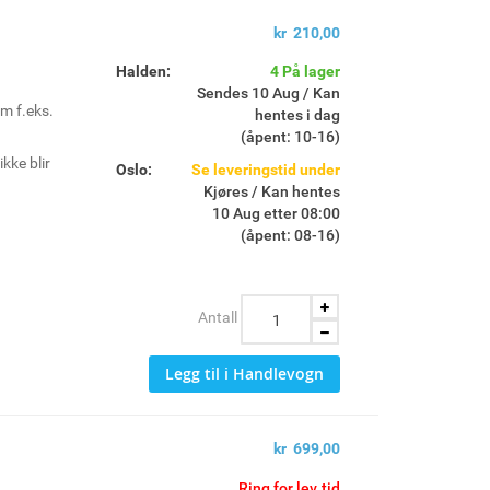
til 20% mer kraft
erer separate
kr 210,00
d og sikkerhet
Halden:
4 På lager
e driftstid (100%,
Sendes 10 Aug / Kan
m f.eks.
hentes i dag
 støtbeskyttelse
(åpent: 10-16)
kke blir
Oslo:
Se leveringstid under
d R18DD5
Kjøres / Kan hentes
10 Aug etter 08:00
ér med R18CS
(åpent: 08-16)
tteri og
Antall
Legg til i Handlevogn
kr 699,00
Ring for lev.tid