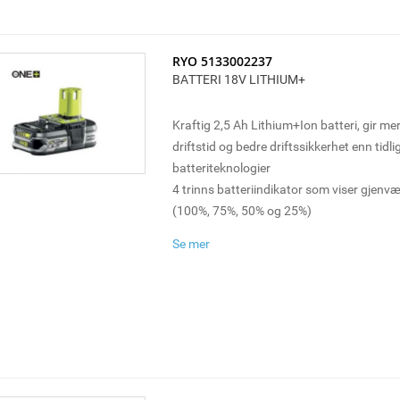
RYO 5133002237
BATTERI 18V LITHIUM+
Kraftig 2,5 Ah Lithium+Ion batteri, gir mer
driftstid og bedre driftssikkerhet enn tidl
batteriteknologier
4 trinns batteriindikator som viser gjenvæ
(100%, 75%, 50% og 25%)
Intellicell™ teknologi overvåker og optimer
Se mer
battericeller for maksimal driftstid, leveti
Kraftig konstruksjon med integrert beskyt
og slag for lang levetid
Skru opptil 745 4x32 mm skruer med R1
Kutt opptil 41 m i 13mm tykt tre med R1
Driftstid varierer med batteri og bruk