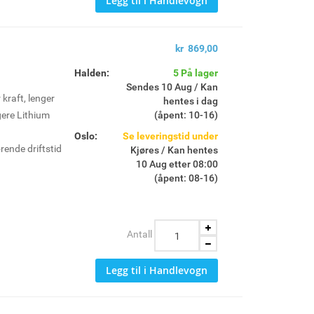
Legg til i Handlevogn
kr 869,00
Halden:
5 På lager
Sendes 10 Aug / Kan
 kraft, lenger
hentes i dag
igere Lithium
(åpent: 10-16)
Oslo:
Se leveringstid under
rende driftstid
Kjøres / Kan hentes
10 Aug etter 08:00
(åpent: 08-16)
er individuelle
d og sikkerhet
telse mot støt
Antall
8DD3
8CS
Legg til i Handlevogn