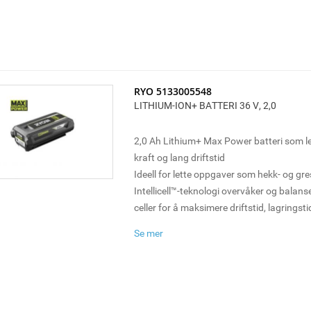
RYO 5133005548
LITHIUM-ION+ BATTERI 36 V, 2,0
2,0 Ah Lithium+ Max Power batteri som le
kraft og lang driftstid
Ideell for lette oppgaver som hekk- og gr
Intellicell™-teknologi overvåker og balanse
celler for å maksimere driftstid, lagringst
4-stegs LED-indikator viser hvor mye str
Se mer