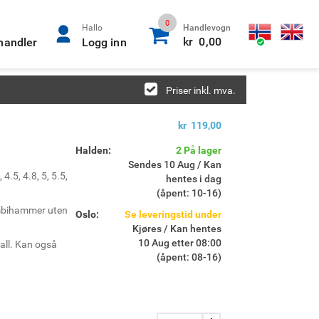
0
0
Hallo
Handlevogn
kr 0,00
rhandler
Logg inn
Priser inkl. mva.
kr 119,00
Halden:
2 På lager
Sendes 10 Aug / Kan
 4.5, 4.8, 5, 5.5,
hentes i dag
(åpent: 10-16)
mbihammer uten
Oslo:
Se leveringstid under
Kjøres / Kan hentes
10 Aug etter 08:00
tall. Kan også
(åpent: 08-16)