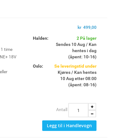
e til enhver tid
kr 499,00
Halden:
2 På lager
Sendes 10 Aug / Kan
 1 time
hentes i dag
ONE+ 18V
(åpent: 10-16)
Oslo:
Se leveringstid under
eller
Kjøres / Kan hentes
10 Aug etter 08:00
(åpent: 08-16)
r batteriets
å sikre
d 80% kapasitet
Antall
Legg til i Handlevogn