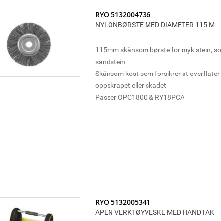
ledningsevnen integrert i batteriet og opp
IntelliCell™; teknologi overvåker og optim
RYO 5132004736
NYLONBØRSTE MED DIAMETER 115 M
battericeller for maksimal dirftstid, leveti
4 trinns batteriindikator viser gjenværend
75%, 50%, 25%)
115mm skånsom børste for myk stein, so
Kraftig batterikonstruksjon med innebygd
sandstein
for langsiktig holdbarhet
Skånsom kost som forsikrer at overflater i
Borer opptil 1080 stk 16x50 mm hull me
oppskrapet eller skadet
Kutter opptil 320 meter 18 mm kryssfin
Passer OPC1800 & RY18PCA
Driftstid kan variere basert på verktøy, ba
bruksområde
RYO 5132005341
ÅPEN VERKTØYVESKE MED HÅNDTAK