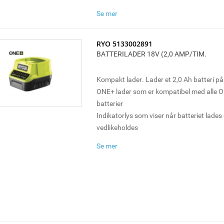
Nedkjølingsvifte forsikrer optimal ladeytels
Se mer
Lader 6,0 Ah i timen
RYO 5133002891
BATTERILADER 18V (2,0 AMP/TIM.
Kompakt lader. Lader et 2,0 Ah batteri på
ONE+ lader som er kompatibel med alle 
batterier
Indikatorlys som viser når batteriet lades 
vedlikeholdes
Intelligent celleovervåkning som overvåke
Se mer
voltstyrke og temperatur under lading for 
driftssikkerhet over tid
Indikator som viser når batteriet har nåd