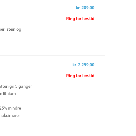
kr 209,00
Ring for lev.tid
er, stein og
kr 2 299,00
Ring for lev.tid
teri gir 3 ganger
e lithium
l 25% mindre
maksimerer
obling av