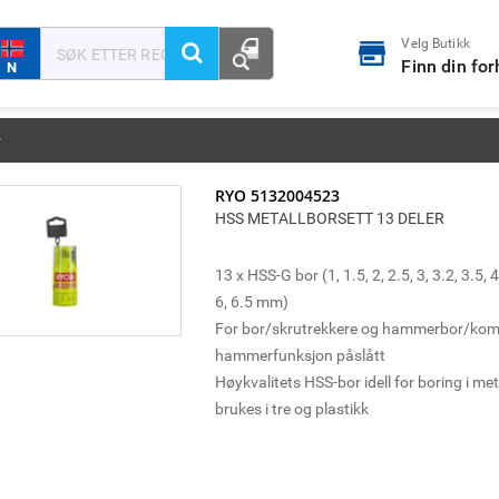
Velg Butikk
Finn din fo
N
r
RYO 5132004523
HSS METALLBORSETT 13 DELER
13 x HSS-G bor (1, 1.5, 2, 2.5, 3, 3.2, 3.5, 4,
6, 6.5 mm)
For bor/skrutrekkere og hammerbor/ko
hammerfunksjon påslått
Høykvalitets HSS-bor idell for boring i me
brukes i tre og plastikk