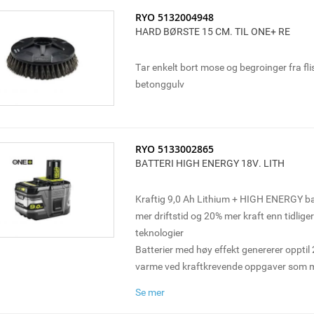
RYO 5132004948
HARD BØRSTE 15 CM. TIL ONE+ RE
Tar enkelt bort mose og begroinger fra flis
betonggulv
RYO 5133002865
BATTERI HIGH ENERGY 18V. LITH
Kraftig 9,0 Ah Lithium + HIGH ENERGY bat
mer driftstid og 20% mer kraft enn tidliger
teknologier
Batterier med høy effekt genererer oppti
varme ved kraftkrevende oppgaver som 
driftstiden
Se mer
Ny, effektiv energioverføring med en ford