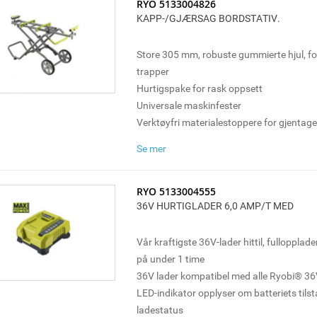
RYO 5133004826
KAPP-/GJÆRSAG BORDSTATIV.
Store 305 mm, robuste gummierte hjul, for
trapper
Hurtigspake for rask oppsett
Universale maskinfester
Verktøyfri materialestoppere for gjentag
Inkluderer: Stative, (2) masksinfester, (2)
Se mer
materialestoppere, (2) materialestøtter, (2)
håndtak, (2) ben, (1) rammestøtte, og b
RYO 5133004555
36V HURTIGLADER 6,0 AMP/T MED
Vår kraftigste 36V-lader hittil, fullopplade
på under 1 time
36V lader kompatibel med alle Ryobi® 36V
LED-indikator opplyser om batteriets tils
ladestatus