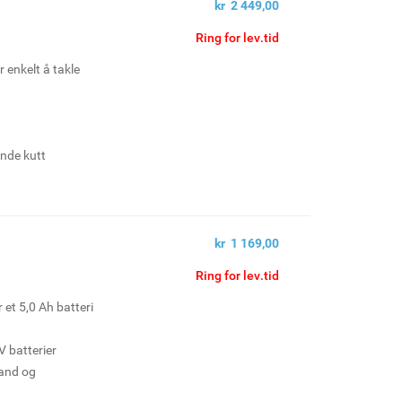
kr 2 449,00
Ring for lev.tid
 enkelt å takle
ende kutt
 hjul, (1)
rukerhåndbok
kr 1 169,00
Ring for lev.tid
r et 5,0 Ah batteri
 batterier
tand og