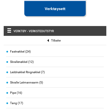
Verktøysett
VERKTØY - VERKSTEDUTSTYR
Tilbake
d
Fastnøkkel
24
e
l
d
Skrallenøkkel
12
e
e
r
l
d
Leddnøkkel Ringnøkkel
7
e
e
r
d
l
Skralle Latmannsarm
5
e
e
d
l
r
Pipe
16
e
e
l
d
r
Tang
17
e
e