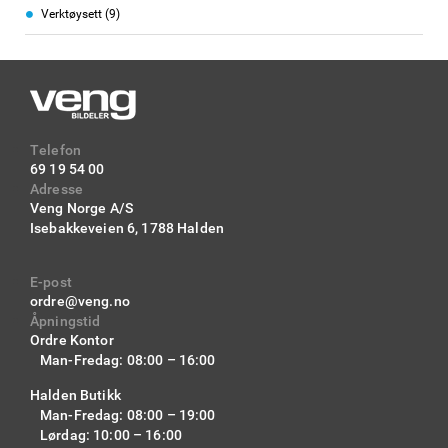
r
l
d
Verktøysett
9
e
e
r
l
e
r
Telefon
69 19 54 00
Adresse
Veng Norge A/S
Isebakkeveien 6,
1788 Halden
E-post
ordre@veng.no
Åpningstid
Ordre Kontor
Man-Fredag: 08:00 – 16:00
Halden Butikk
Man-Fredag: 08:00 – 19:00
Lørdag: 10:00 – 16:00