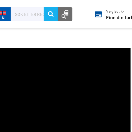
Velg Butikk
Finn din fo
N