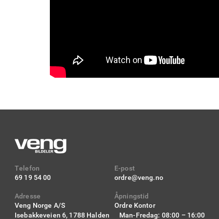
Telefon
E-post
69 19 54 00
ordre@veng.no
Adresse
Åpningstid
Veng Norge A/S
Ordre Kontor
Isebakkeveien 6,
1788 Halden
Man-Fredag: 08:00 – 16:00