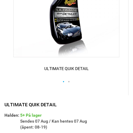
ULTIMATE QUIK DETAIL
Skip
to
the
ULTIMATE QUIK DETAIL
beginning
of
Halden:
5+ På lager
the
Sendes 07 Aug / Kan hentes 07 Aug
images
(åpent: 08-19)
gallery