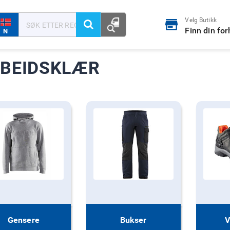
Velg Butikk
Finn din fo
N
BEIDSKLÆR
Gensere
Bukser
V