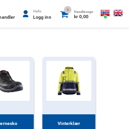
0
Hallo
Handlevogn
kr 0,00
rhandler
Logg inn
ernesko
Vinterklær