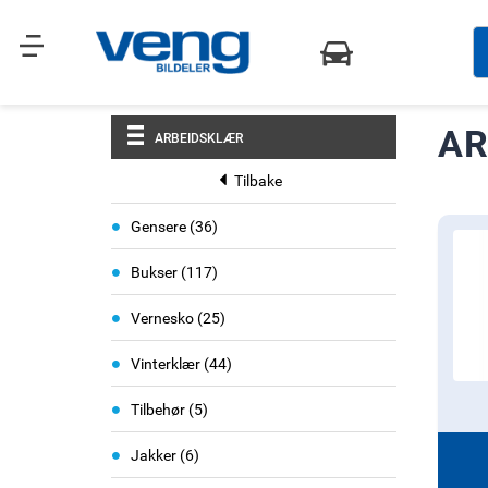
AR
ARBEIDSKLÆR
Tilbake
d
Gensere
36
e
l
d
Bukser
117
e
e
r
l
d
Vernesko
25
e
e
r
l
d
Vinterklær
44
e
e
d
r
l
Tilbehør
5
e
e
d
l
r
Jakker
6
e
e