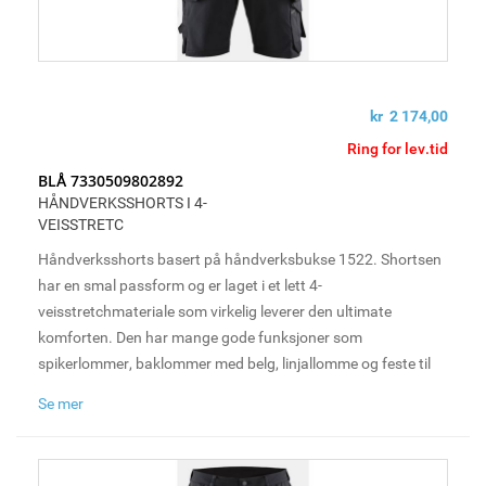
kr 2 174,00
Ring for lev.tid
BLÅ 7330509802892
HÅNDVERKSSHORTS I 4-
VEISSTRETC
Håndverksshorts basert på håndverksbukse 1522. Shortsen
har en smal passform og er laget i et lett 4-
veisstretchmateriale som virkelig leverer den ultimate
komforten. Den har mange gode funksjoner som
spikerlommer, baklommer med belg, linjallomme og feste til
hammerholder på høyre og venstre side. Perfekt for
Se mer
håndverkere på varme dager.