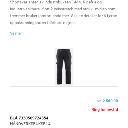
Shortsvarianten av industribuksen 1444. Ripefrie og
industrivaskbare i flott 2-veisstretch med strikk i midjen som
fremmer brukerkomfort enda mer. Skjulte detaljer for å fjerne
oppskrapningsfaren i sårbare miljøer.
Se mer
kr 2 580,00
Ring for lev.tid
BLÅ 7330509724354
HÅNDVERKSBUKSE I 4-