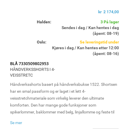
kr 2 174,00
Halden:
3 På lager
Sendes i dag / Kan hentes i dag
(åpent: 08-19)
Oslo:
Se leveringstid under
Kjøres i dag / Kan hentes etter 12:00
(åpent: 08-16)
BLÅ 7330509802953
HÅNDVERKSSHORTS I 4-
VEISSTRETC
Håndverksshorts basert på håndverksbukse 1522. Shortsen
har en smal passform og er laget i et lett 4-
veisstretchmateriale som virkelig leverer den ultimate
komforten. Den har mange gode funksjoner som
spikerlommer, baklommer med belg, linjallomme og feste til
hammerholder på høyre og venstre side. Perfekt for
Se mer
håndverkere på varme dager.