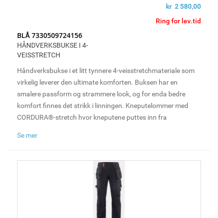
kr 2 580,00
Ring for lev.tid
BLÅ 7330509724156
HÅNDVERKSBUKSE I 4-
VEISSTRETCH
Håndverksbukse i et litt tynnere 4-veisstretchmateriale som
virkelig leverer den ultimate komforten. Buksen har en
smalere passform og strammere look, og for enda bedre
komfort finnes det strikk i linningen. Kneputelommer med
CORDURA®-stretch hvor kneputene puttes inn fra
undersiden, samt loop til hammerholder på både høyre og
Se mer
venstre side. For økt ventilasjon har den mesh i kneet, noe
som tillater ofte sårt tiltrengt ventilasjon under lange og tøffe
arbeidsdager.