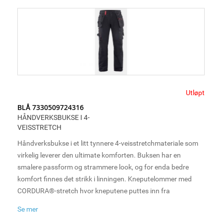
arbeidsdager.
Utløpt
BLÅ 7330509724316
HÅNDVERKSBUKSE I 4-
VEISSTRETCH
Håndverksbukse i et litt tynnere 4-veisstretchmateriale som
virkelig leverer den ultimate komforten. Buksen har en
smalere passform og strammere look, og for enda bedre
komfort finnes det strikk i linningen. Kneputelommer med
CORDURA®-stretch hvor kneputene puttes inn fra
undersiden, samt loop til hammerholder på både høyre og
Se mer
venstre side. For økt ventilasjon har den mesh i kneet, noe