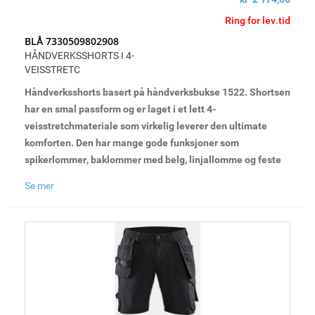
Ring for lev.tid
BLÅ 7330509802908
HÅNDVERKSSHORTS I 4-
VEISSTRETC
Håndverksshorts basert på håndverksbukse 1522. Shortsen
har en smal passform og er laget i et lett 4-
veisstretchmateriale som virkelig leverer den ultimate
komforten. Den har mange gode funksjoner som
spikerlommer, baklommer med belg, linjallomme og feste
til hammerholder på høyre og venstre side. Perfekt for
Se mer
håndverkere på varme dager.