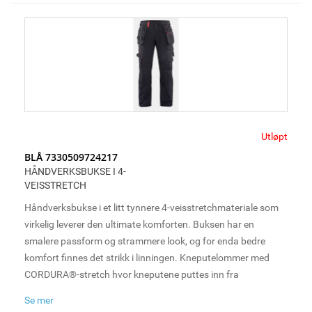
som tillater ofte sårt tiltrengt ventilasjon under lange og tøffe
arbeidsdager.
Utløpt
BLÅ 7330509724217
HÅNDVERKSBUKSE I 4-
VEISSTRETCH
Håndverksbukse i et litt tynnere 4-veisstretchmateriale som
virkelig leverer den ultimate komforten. Buksen har en
smalere passform og strammere look, og for enda bedre
komfort finnes det strikk i linningen. Kneputelommer med
CORDURA®-stretch hvor kneputene puttes inn fra
undersiden, samt loop til hammerholder på både høyre og
Se mer
venstre side. For økt ventilasjon har den mesh i kneet, noe