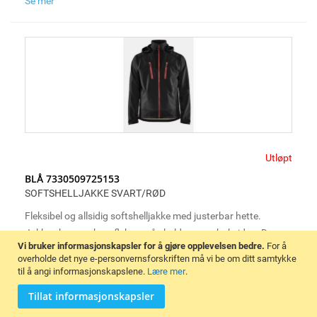
Se mer
Utløpt
BLÅ 7330509725153
SOFTSHELLJAKKE SVART/RØD
Fleksibel og allsidig softshelljakke med justerbar hette.
Jakken har mørke reflekser på skuldrene og baksiden. Den er
Vi bruker informasjonskapsler for å gjøre opplevelsen bedre.
For å
designet for å gi maksimal bevegelighet og er produsert i et
overholde det nye e-personvernsforskriften må vi be om ditt samtykke
stoff som har stretch og er vind- og vanntett.
til å angi informasjonskapslene.
Lære mer
.
Tillat informasjonskapsler