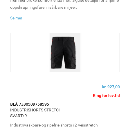
fremmer brukerkomfort enda mer. Skjulte detaljer for å fjerne
oppskrapningsfaren i sårbare miljøer.
Se mer
kr 927,00
Ring for lev.tid
BLÅ 7330509758595
INDUSTRISHORTS STRETCH
SVART/R
Industrivaskbare og ripefrie shorts i 2-veisstretch