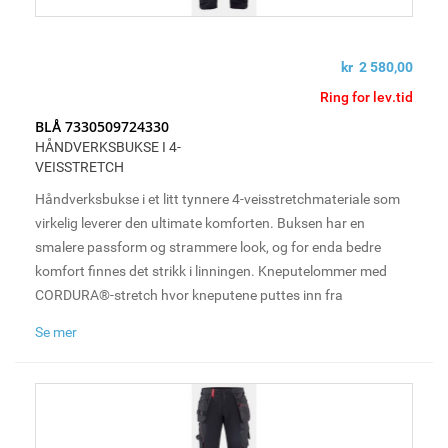
kr 2 580,00
Ring for lev.tid
BLÅ 7330509724330
HÅNDVERKSBUKSE I 4-
VEISSTRETCH
Håndverksbukse i et litt tynnere 4-veisstretchmateriale som
virkelig leverer den ultimate komforten. Buksen har en
smalere passform og strammere look, og for enda bedre
komfort finnes det strikk i linningen. Kneputelommer med
CORDURA®-stretch hvor kneputene puttes inn fra
undersiden, samt loop til hammerholder på både høyre og
Se mer
venstre side. For økt ventilasjon har den mesh i kneet, noe
som tillater ofte sårt tiltrengt ventilasjon under lange og tøffe
arbeidsdager.