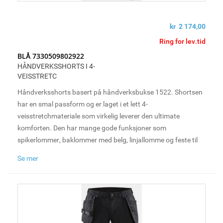
kr 2 174,00
Ring for lev.tid
BLÅ 7330509802922
HÅNDVERKSSHORTS I 4-
VEISSTRETC
Håndverksshorts basert på håndverksbukse 1522. Shortsen
har en smal passform og er laget i et lett 4-
veisstretchmateriale som virkelig leverer den ultimate
komforten. Den har mange gode funksjoner som
spikerlommer, baklommer med belg, linjallomme og feste til
hammerholder på høyre og venstre side. Perfekt for
Se mer
håndverkere på varme dager.