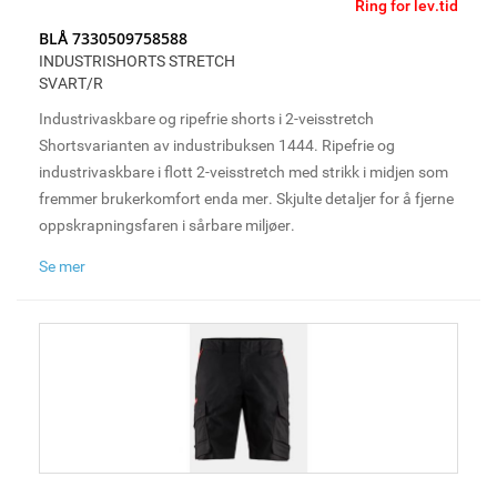
Ring for lev.tid
BLÅ 7330509758588
INDUSTRISHORTS STRETCH
SVART/R
Industrivaskbare og ripefrie shorts i 2-veisstretch
Shortsvarianten av industribuksen 1444. Ripefrie og
industrivaskbare i flott 2-veisstretch med strikk i midjen som
fremmer brukerkomfort enda mer. Skjulte detaljer for å fjerne
oppskrapningsfaren i sårbare miljøer.
Se mer