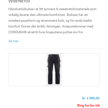
VEISSTRETCH
Håndverksbukse i et litt tynnere 4-veisstretchmateriale som
virkelig leverer den ultimate komforten. Buksen har en
smalere passform og strammere look, og for enda bedre
komfort finnes det strikk i linningen. Kneputelommer med
CORDURA®-stretch hvor kneputene puttes inn fra
undersiden, samt loop til hammerholder på både høyre og
Se mer
venstre side. For økt ventilasjon har den mesh i kneet, noe
som tillater ofte sårt tiltrengt ventilasjon under lange og tøffe
arbeidsdager.
kr 2 580,00
Ring for lev.tid