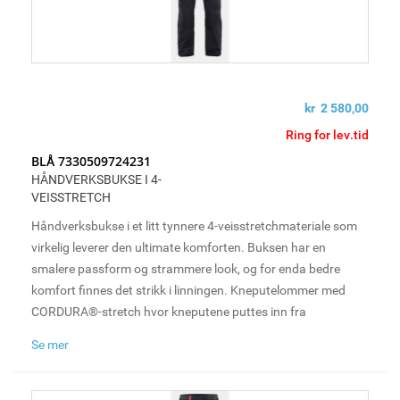
kr 2 580,00
Ring for lev.tid
BLÅ 7330509724231
HÅNDVERKSBUKSE I 4-
VEISSTRETCH
Håndverksbukse i et litt tynnere 4-veisstretchmateriale som
virkelig leverer den ultimate komforten. Buksen har en
smalere passform og strammere look, og for enda bedre
komfort finnes det strikk i linningen. Kneputelommer med
CORDURA®-stretch hvor kneputene puttes inn fra
undersiden, samt loop til hammerholder på både høyre og
Se mer
venstre side. For økt ventilasjon har den mesh i kneet, noe
som tillater ofte sårt tiltrengt ventilasjon under lange og tøffe
arbeidsdager.