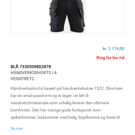
kr 2 174,00
Ring for lev.tid
BLÅ 7330509802878
HÅNDVERKSSHORTS I 4-
VEISSTRETC
Håndverksshorts basert på håndverksbukse 1522. Shortsen
har en smal passform og er laget i et lett 4-
veisstretchmateriale som virkelig leverer den ultimate
komforten. Den har mange gode funksjoner som
spikerlommer, baklommer med belg, linjallomme og feste til
hammerholder på høyre og venstre side. Perfekt for
Se mer
håndverkere på varme dager.