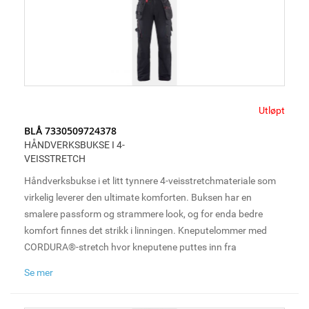
Utløpt
BLÅ 7330509724378
HÅNDVERKSBUKSE I 4-
VEISSTRETCH
Håndverksbukse i et litt tynnere 4-veisstretchmateriale som
virkelig leverer den ultimate komforten. Buksen har en
smalere passform og strammere look, og for enda bedre
komfort finnes det strikk i linningen. Kneputelommer med
CORDURA®-stretch hvor kneputene puttes inn fra
undersiden, samt loop til hammerholder på både høyre og
Se mer
venstre side. For økt ventilasjon har den mesh i kneet, noe
som tillater ofte sårt tiltrengt ventilasjon under lange og tøffe