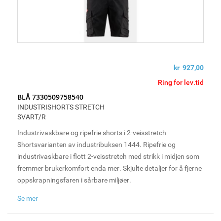
kr 927,00
Ring for lev.tid
BLÅ 7330509758540
INDUSTRISHORTS STRETCH
SVART/R
Industrivaskbare og ripefrie shorts i 2-veisstretch
Shortsvarianten av industribuksen 1444. Ripefrie og
industrivaskbare i flott 2-veisstretch med strikk i midjen som
fremmer brukerkomfort enda mer. Skjulte detaljer for å fjerne
oppskrapningsfaren i sårbare miljøer.
Se mer