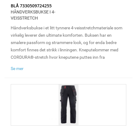
BLÅ 7330509724255
HÅNDVERKSBUKSE I 4-
VEISSTRETCH
Håndverksbukse i et litt tynnere 4-veisstretchmateriale som
virkelig leverer den ultimate komforten. Buksen har en
smalere passform og strammere look, og for enda bedre
komfort finnes det strikk i linningen. Kneputelommer med
CORDURA®-stretch hvor kneputene puttes inn fra
undersiden, samt loop til hammerholder på både høyre og
Se mer
venstre side. For økt ventilasjon har den mesh i kneet, noe
som tillater ofte sårt tiltrengt ventilasjon under lange og tøffe
arbeidsdager.