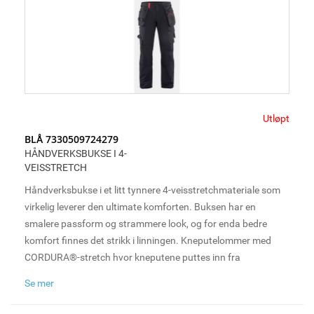
arbeidsdager.
Utløpt
BLÅ 7330509724279
HÅNDVERKSBUKSE I 4-
VEISSTRETCH
Håndverksbukse i et litt tynnere 4-veisstretchmateriale som
virkelig leverer den ultimate komforten. Buksen har en
smalere passform og strammere look, og for enda bedre
komfort finnes det strikk i linningen. Kneputelommer med
CORDURA®-stretch hvor kneputene puttes inn fra
undersiden, samt loop til hammerholder på både høyre og
Se mer
venstre side. For økt ventilasjon har den mesh i kneet, noe
som tillater ofte sårt tiltrengt ventilasjon under lange og tøffe