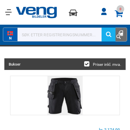
0
0
N
Bukser
Priser inkl. mva.
kr 2 174,00