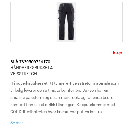
arbeidsdager.
Utløpt
BLÅ 7330509724170
HÅNDVERKSBUKSE I 4-
VEISSTRETCH
Håndverksbukse i et litt tynnere 4-veisstretchmateriale som
virkelig leverer den ultimate komforten. Buksen har en
smalere passform og strammere look, og for enda bedre
komfort finnes det strikk i linningen. Kneputelommer med
CORDURA®-stretch hvor kneputene puttes inn fra
undersiden, samt loop til hammerholder på både høyre og
Se mer
venstre side. For økt ventilasjon har den mesh i kneet, noe
som tillater ofte sårt tiltrengt ventilasjon under lange og tøffe