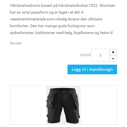
Håndverksshorts basert på håndverksbukse 1522. Shortsen
har en smal passform og er laget i et lett 4-
veisstretchmateriale som virkelig leverer den ultimate
komforten. Den har mange gode funksjoner som
spikerlommer, baklommer med belg, linjallomme og feste til
hammerholder på høyre og venstre side. Perfekt for
Se mer
håndverkere på varme dager.
Antall
Legg til i Handlevogn