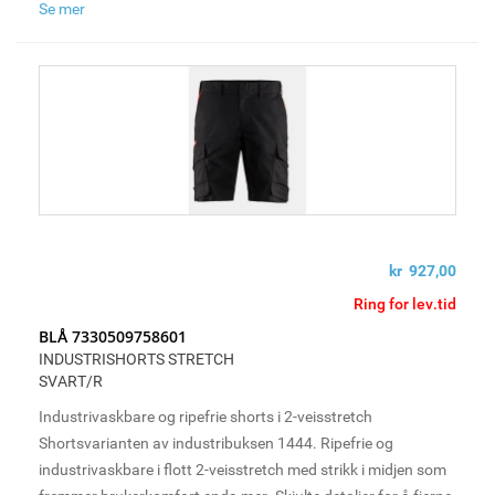
Se mer
kr 927,00
Ring for lev.tid
BLÅ 7330509758601
INDUSTRISHORTS STRETCH
SVART/R
Industrivaskbare og ripefrie shorts i 2-veisstretch
Shortsvarianten av industribuksen 1444. Ripefrie og
industrivaskbare i flott 2-veisstretch med strikk i midjen som