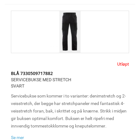
som tillater ofte sårt tiltrengt ventilasjon under lange og tøffe
arbeidsdager.
Utløpt
BLÅ 7330509717882
SERVICEBUKSE MED STRETCH
SVART
Servicebukse som kommer i to varianter: denimstretch og 2-
veisstretch, der begge har stretchpaneler med fantastisk 4-
veisstretch foran, bak, i skrittet og på knærne. Strikk i midjen
gir buksen optimal komfort. Buksen er helt ripefri med
innvendig tommestokklomme og kneputelommer.
Se mer