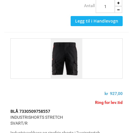
Antall
Legg til i Handlevogn
kr 927,00
Ring for lev.tid
BLÅ 7330509758557
INDUSTRISHORTS STRETCH
SVART/R
Industrivaskbare og ripefrie shorts i 2-veisstretch