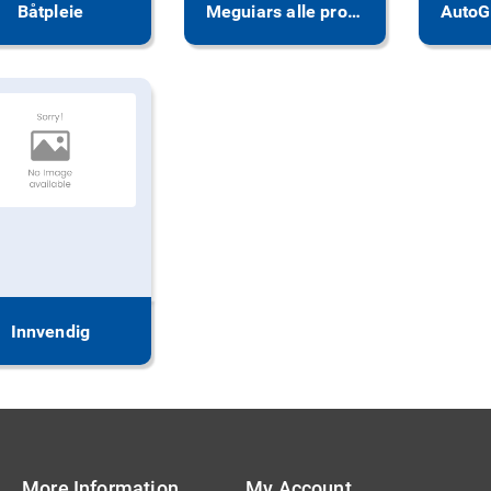
Båtpleie
Meguiars alle produkter
Innvendig
More Information
My Account