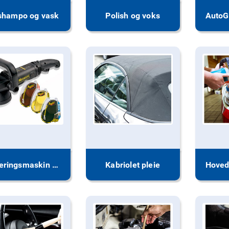
lshampo og vask
Polish og voks
Poleringsmaskin og tilbehør
Kabriolet pleie