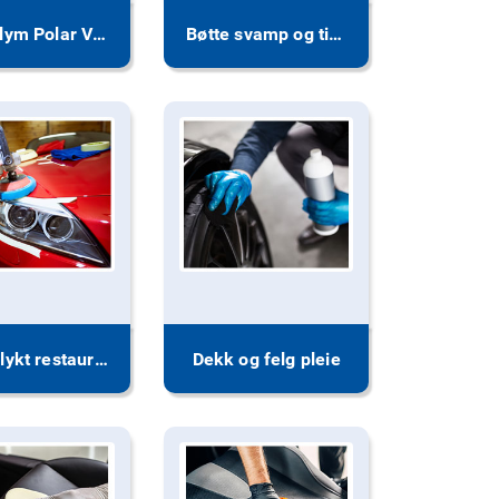
AutoGlym Polar Vask
Bøtte svamp og tilbehør
Hovedlykt restaurering
Dekk og felg pleie