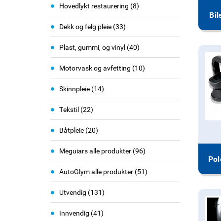
e
i
Hovedlykt restaurering
8
Bi
m
t
i
e
Dekk og felg pleie
33
t
m
e
i
Plast, gummi, og vinyl
40
m
t
e
i
Motorvask og avfetting
10
m
t
i
e
Skinnpleie
14
t
m
i
e
Tekstil
22
t
m
e
i
Båtpleie
20
m
t
e
i
Meguiars alle produkter
96
m
t
e
i
AutoGlym alle produkter
51
m
t
i
e
Utvendig
131
t
m
i
e
Innvendig
41