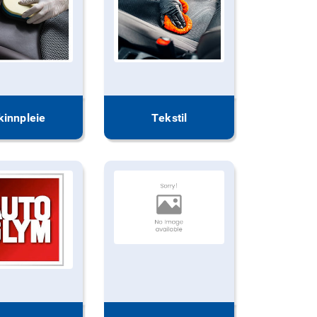
kinnpleie
Tekstil