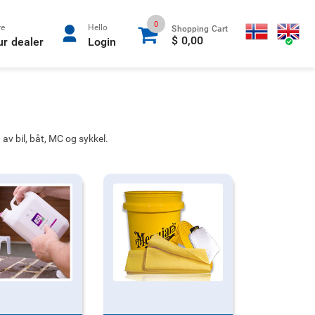
0
re
Hello
Shopping Cart
$ 0,00
ur dealer
Login
d av bil, båt, MC og sykkel.