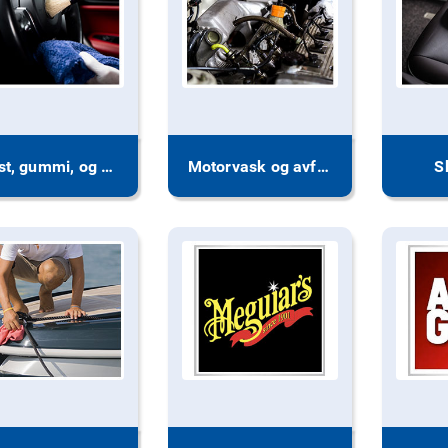
Plast, gummi, og vinyl
Motorvask og avfetting
S