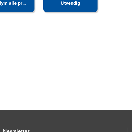
AutoGlym alle produkter
Utvendig
Newsletter