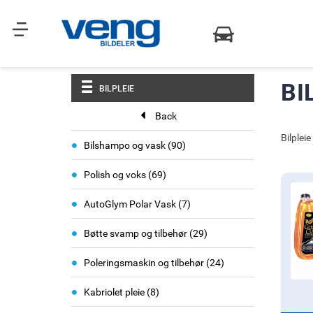
BI
BILPLEIE
Back
Bilpleie
i
Bilshampo og vask
90
t
i
e
Polish og voks
69
t
m
e
i
AutoGlym Polar Vask
7
m
t
e
i
Bøtte svamp og tilbehør
29
m
t
e
i
Poleringsmaskin og tilbehør
24
m
t
i
e
Kabriolet pleie
8
t
m