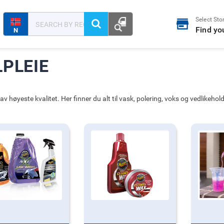
Select Sto
Find yo
N
LPLEIE
 av høyeste kvalitet. Her finner du alt til vask, polering, voks og vedlikehol