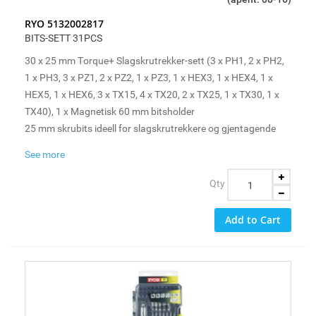
RYO 5132002817
BITS-SETT 31PCS
30 x 25 mm Torque+ Slagskrutrekker-sett (3 x PH1, 2 x PH2,
1 x PH3, 3 x PZ1, 2 x PZ2, 1 x PZ3, 1 x HEX3, 1 x HEX4, 1 x
HEX5, 1 x HEX6, 3 x TX15, 4 x TX20, 2 x TX25, 1 x TX30, 1 x
TX40), 1 x Magnetisk 60 mm bitsholder
25 mm skrubits ideell for slagskrutrekkere og gjentagende
skruoppgaver som f.eks. terrassebord. Også passende for
See more
hverdags skruoppgaver.
Torque+ slagskrutrekkerbits gir opptil x10 lengre brukstid enn
Qty
standard kvalitetsbits. Slagskrutrekkerbits er forsterkede for
å tåle høyt moment
Add to Cart
Max Fit for beste passform og færre skader på bits og
skruehode
Torque+ slagfaste bits tilbyr opp til 10x levetiden av vanlige
skrubits