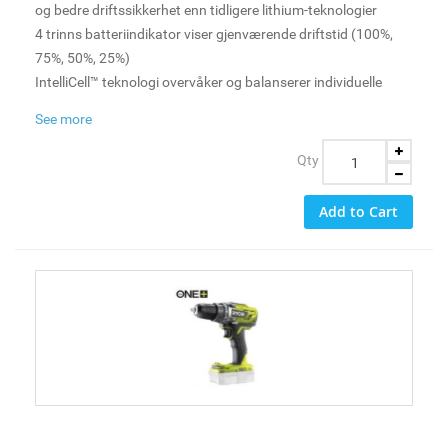
og bedre driftssikkerhet enn tidligere lithium-teknologier
4 trinns batteriindikator viser gjenværende driftstid (100%,
75%, 50%, 25%)
IntelliCell™ teknologi overvåker og balanserer individuelle
battericeller for beste driftstid, levetid og sikkerhet
See more
Kraftig konstruksjon med støtssikker design for beste
driftssikkerhet
Qty
Skru opptil 1550 4x32mm skruer med R18DD3
Kutt opptil 100 m i 13 mm tre med R18CS
Add to Cart
Driftstid varierer med verktøy og bruk