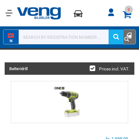
0
0
N
Batteridrill
Prices incl. VAT.
kr 1 699,00