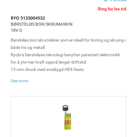
Ring for lev.tid
RYO 5133004532
BØRSTELØS BOR/SKRUMASKIN
18V O
Børsteløs bor/skrutrekker som er ideell for boring og skruing i
både tre og metall
Ryobi's børsteløse teknologi benytter patentert elektronikk
for å yte mer kraft oppnå lenger driftstid
13 mm chuck med innebygd HEX-feste
2 gir kontrollerer maks. hastighet for ulike bruksområder
See more
24 momentinnstillinger sikrer jevn skruing hver gang
LED-lys bidrar til god sikt selv i mørke kroker