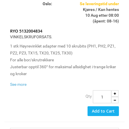
Oslo:
Se leveringstid under
Kjøres / Kan hentes
10 Aug etter 08:00
(åpent: 08-16)
RYO 5132004834
VINKELSKRUFORSATS.
1 stk Høyrevinklet adapter med 10 skrubits (PH1, PH2, PZ1,
PZ2, PZ3, TX15, TX20, TX25, TX30)
For alle bor/skrutrekkere
Justerbar opptil 360° for maksimal allsidighet i trange kriker
og kroker
Magnetisk bitsholder og industriell kvalitet med maksimal 11
See more
Nm moment
Qty
Add to Cart