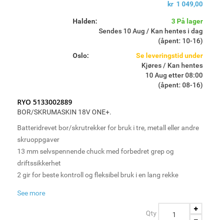
kr 1 049,00
Halden:
3 På lager
Sendes 10 Aug / Kan hentes i dag
(åpent: 10-16)
Oslo:
Se leveringstid under
Kjøres / Kan hentes
10 Aug etter 08:00
(åpent: 08-16)
RYO 5133002889
BOR/SKRUMASKIN 18V ONE+.
Batteridrevet bor/skrutrekker for bruk i tre, metall eller andre
skruoppgaver
13 mm selvspennende chuck med forbedret grep og
driftssikkerhet
2 gir for beste kontroll og fleksibel bruk i en lang rekke
materialer
See more
24 momentinnstillinger som hjelper å få skruen perfekt på
plass
Qty