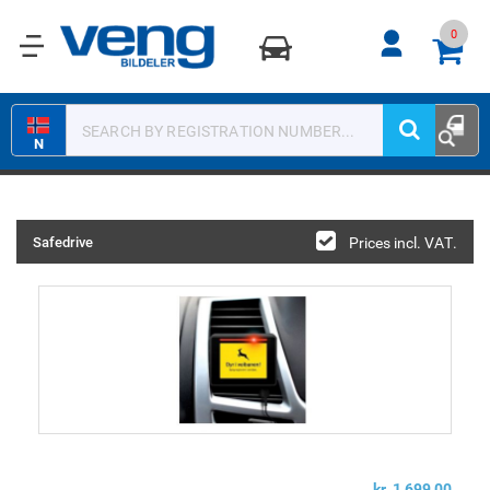
0
0
N
Safedrive
Prices incl. VAT.
kr 1 699,00