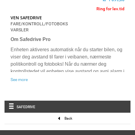
Ring for lev.tid
VEN SAFEDRIVE
FARE/KONTROLL/FOTOBOKS
VARSLER
Om Safedrive Pro
Enheten aktiveres automatisk når du starter bilen, og
viser deg avstand til farer i veibanen, nærmeste
politikontroll og fotoboks! Når du nærmer deg
kontrollstedet vil enheten vise avstand og avgi alarm i
god tid.
See more
Farevarsling og varsling av alle typer kontroller med
unntak av promillekontroller.
SAFEDRIVE
Back