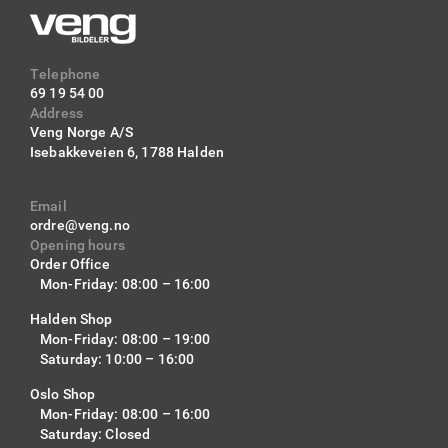
Telephone
69 19 54 00
Address
Veng Norge A/S
Isebakkeveien 6,
1788 Halden
Email
ordre@veng.no
Opening hours
Fordeler med Safedrive:
Order Office
Mon-Friday: 08:00 – 16:00
• Sjåføren kan rette alt fokus på kjøringen
Halden Shop
• Teller ned avstand til nærmeste kontroll eller
Mon-Friday: 08:00 – 19:00
fotoboks
Saturday: 10:00 – 16:00
• Varsler i god tid med lys og lyd
Oslo Shop
Mon-Friday: 08:00 – 16:00
• Varsler 98% av alle kontroller
Saturday: Closed