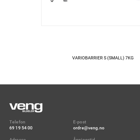
VARIOBARRIER S (SMALL) 7KG
Telefon
E-post
69 19 54 00
ordre@veng.no
Adresse
Åpningstid