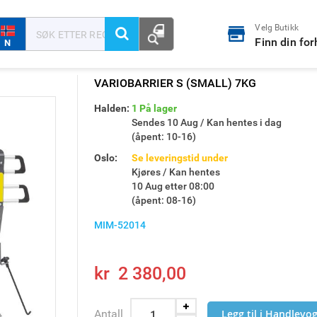
Velg Butikk
Finn din fo
N
VARIOBARRIER S (SMALL) 7KG
Skip
Halden:
1 På lager
to
Sendes 10 Aug / Kan hentes i dag
the
(åpent: 10-16)
beginning
Oslo:
Se leveringstid under
of
Kjøres / Kan hentes
the
10 Aug etter 08:00
images
(åpent: 08-16)
gallery
MIM-52014
kr 2 380,00
Antall
Legg til i Handlevo