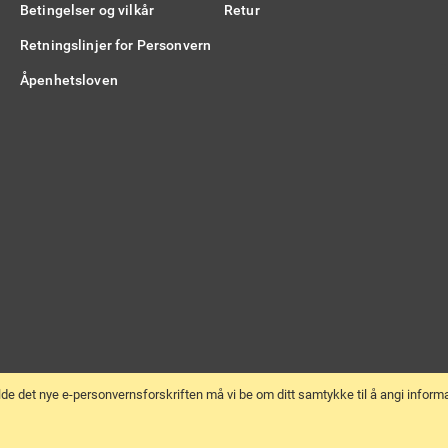
Betingelser og vilkår
Retur
Retningslinjer for Personvern
Åpenhetsloven
lde det nye e-personvernsforskriften må vi be om ditt samtykke til å angi infor
Opphavsrett © 2026 Veng Norge A/S. Alle rettigheter reservert.