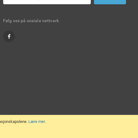
Følg oss på sosiale nettverk
masjonskapslene.
Lære mer
.