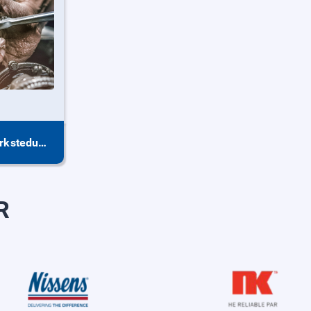
Verktøy - Verkstedutstyr
R