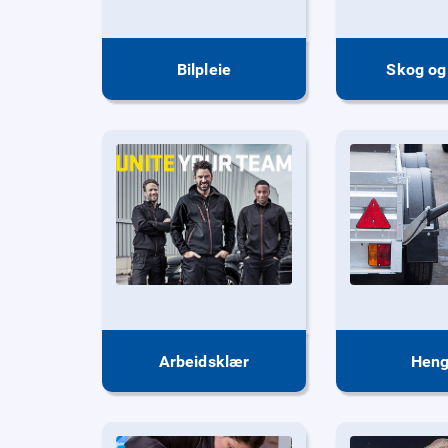
Bilpleie
Skog og
Arbeidsklær
Heng