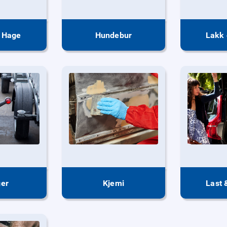
 Hage
Hundebur
Lakk 
er
Kjemi
Last 