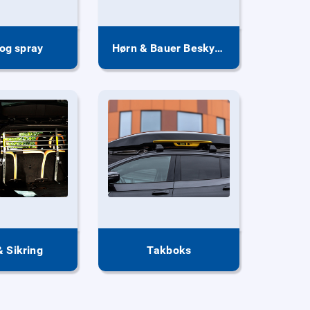
og spray
Hørn & Bauer Beskyttelsesprodukter
& Sikring
Takboks